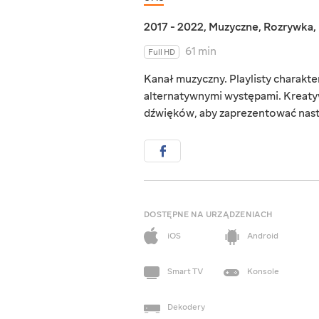
2017 - 2022
,
Muzyczne
,
Rozrywka
,
61 min
Full HD
Kanał muzyczny. Playlisty charak
alternatywnymi występami. Kreaty
dźwięków, aby zaprezentować nast
DOSTĘPNE NA URZĄDZENIACH
iOS
Android
Smart TV
Konsole
Dekodery