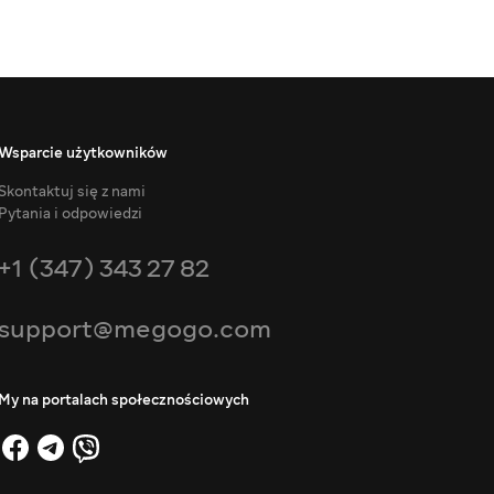
Wsparcie użytkowników
Skontaktuj się z nami
Pytania i odpowiedzi
+1 (347) 343 27 82
support@megogo.com
My na portalach społecznościowych