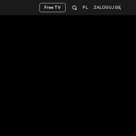
Free TV
PL
ZALOGUJ SIĘ