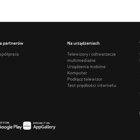
a partnerów
Na urządzeniach
półpraca
Telewizory i odtwarzacze
multimedialne
Urządzenia mobilne
Komputer
Podłącz telewizor
Test prędkości internetu