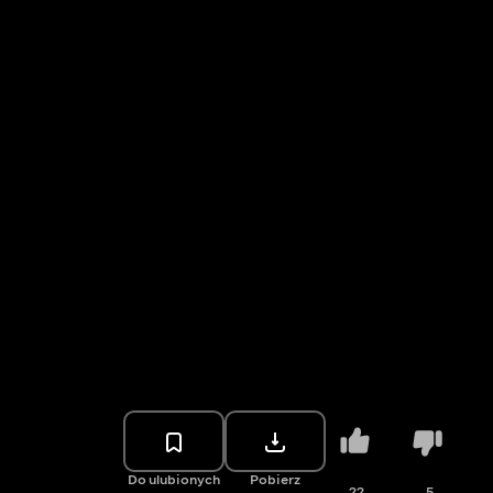
Do ulubionych
Pobierz
22
5