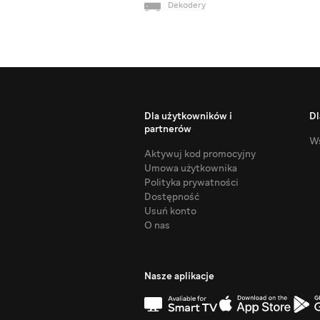
Dekodery
Dla użytkowników i
Dl
partnerów
Ws
Aktywuj kod promocyjny
Umowa użytkownika
Polityka prywatności
Dostępność
Usuń konto
O nas
Nasze aplikacje