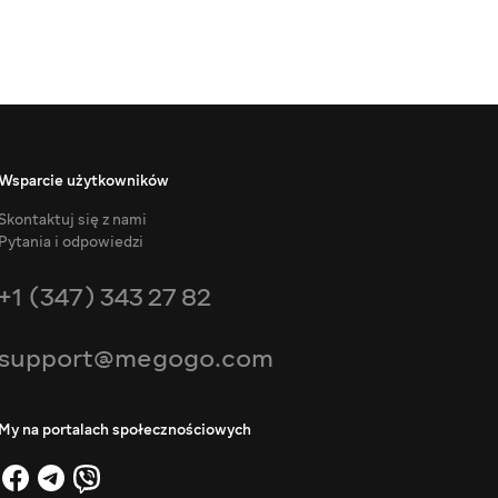
Wsparcie użytkowników
Skontaktuj się z nami
Pytania i odpowiedzi
+1 (347) 343 27 82
support@megogo.com
My na portalach społecznościowych