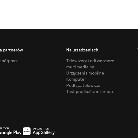
a partnerów
Na urządzeniach
półpraca
Telewizory i odtwarzacze
multimedialne
Urządzenia mobilne
Komputer
Podłącz telewizor
Test prędkości internetu