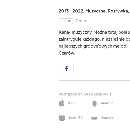
2013 - 2022
,
Muzyczne
,
Rozrywka
,
7 min
Full HD
Kanał muzyczny. Można tutaj posłu
zaintryguje każdego, niezależnie o
najlepszych groove'owych melodii 
Czarów.
DOSTĘPNE NA URZĄDZENIACH
iOS
Android
Smart TV
Konsole