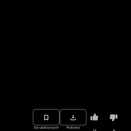
Do ulubionych
Pobierz
13
8