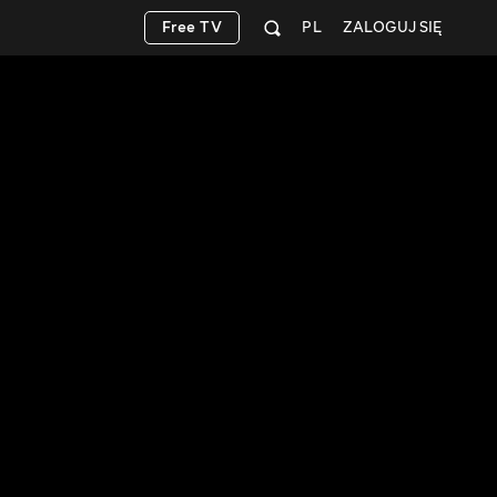
Free TV
PL
ZALOGUJ SIĘ