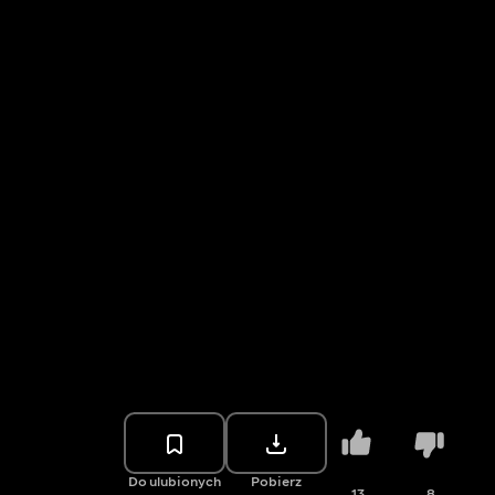
Do ulubionych
Pobierz
13
8