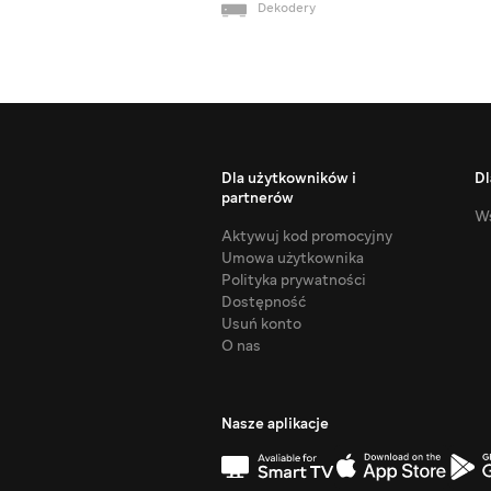
Dekodery
Dla użytkowników i
Dl
partnerów
Ws
Aktywuj kod promocyjny
Umowa użytkownika
Polityka prywatności
Dostępność
Usuń konto
O nas
Nasze aplikacje