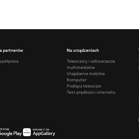
a partnerów
Na urządzeniach
półpraca
Telewizory i odtwarzacze
multimedialne
Urządzenia mobilne
Komputer
Podłącz telewizor
Test prędkości internetu