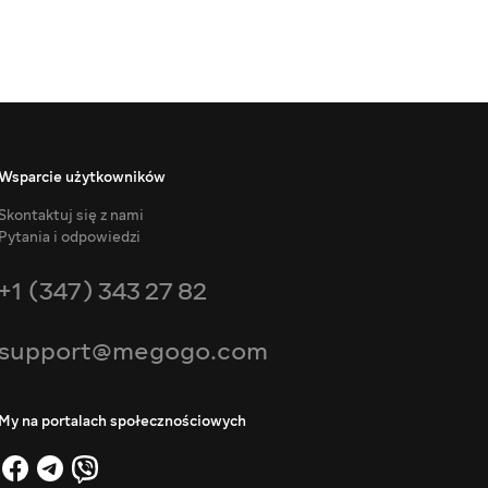
Wsparcie użytkowników
Skontaktuj się z nami
Pytania i odpowiedzi
+1 (347) 343 27 82
support@megogo.com
My na portalach społecznościowych