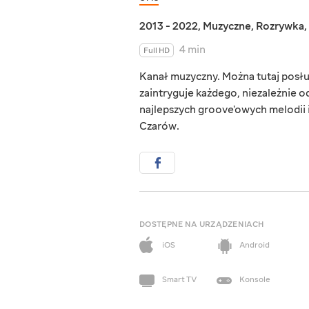
2013 - 2022
,
Muzyczne
,
Rozrywka
,
4 min
Full HD
Kanał muzyczny. Można tutaj posłu
zaintryguje każdego, niezależnie o
najlepszych groove'owych melodii 
Czarów.
DOSTĘPNE NA URZĄDZENIACH
iOS
Android
Smart TV
Konsole