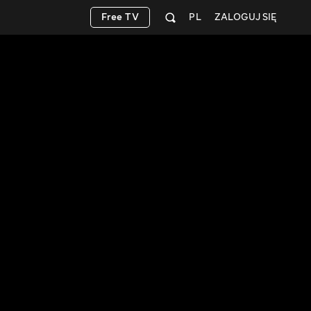
Free TV
PL
ZALOGUJ SIĘ