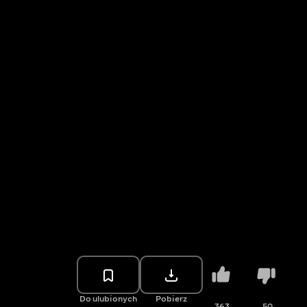
Do ulubionych
Pobierz
363
50