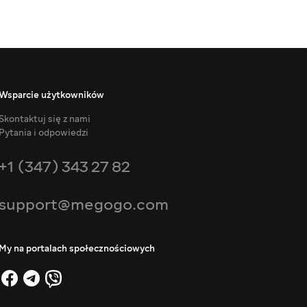
Wsparcie użytkowników
Skontaktuj się z nami
Pytania i odpowiedzi
+1 (347) 343 27 82
support@megogo.com
My na portalach społecznościowych