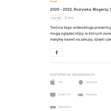
2020 - 2022
,
Rozrywka
,
Blogerzy
,
3 min
Full HD
Twórca tego wideobloga prezentuje
mogą oglądać klipy, w których zwier
małpkę nawet na zakupy, dzięki czem
DOSTĘPNE NA URZĄDZENIACH
iOS
Android
Smart TV
Konsole
Dekodery