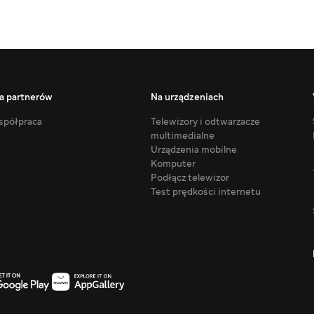
a partnerów
Na urządzeniach
półpraca
Telewizory i odtwarzacze
multimedialne
Urządzenia mobilne
Komputer
Podłącz telewizor
Test prędkości internetu