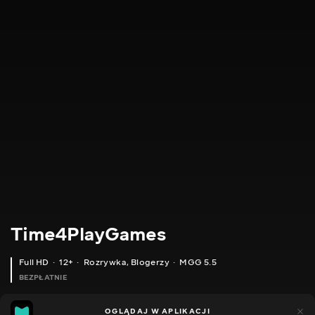
Time4PlayGames
Full HD
12+
Rozrywka
,
Blogerzy
MGG 5.5
BEZPŁATNIE
MGG
184
44
OGLĄDAJ W APLIKACJI