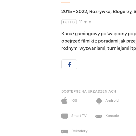
2015 - 2022
,
Rozrywka
,
Blogerzy
,
11 min
Full HD
Kanał gamingowy poświęcony popul
obejrzeć filmiki z poradami jak prz
różnymi wyzwaniami, turniejami itp
DOSTĘPNE NA URZĄDZENIACH
iOS
Android
Smart TV
Konsole
Dekodery