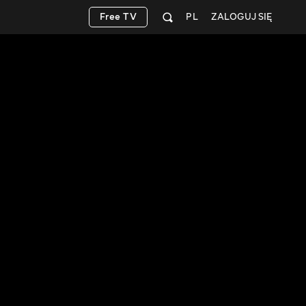
Free TV
PL
ZALOGUJ SIĘ