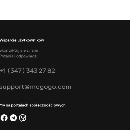
Wsparcie użytkowników
Skontaktuj się z nami
Pytania i odpowiedzi
+1 (347) 343 27 82
support@megogo.com
My na portalach społecznościowych