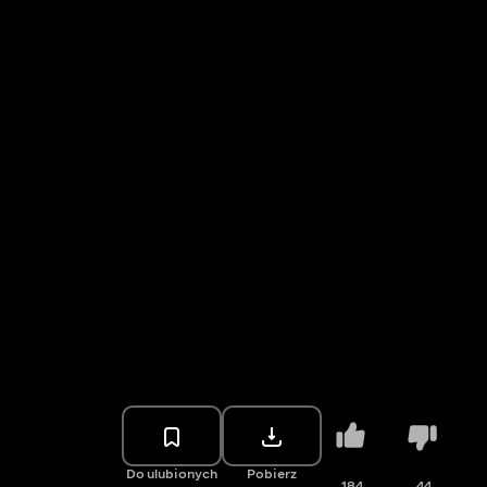
Do ulubionych
Pobierz
184
44