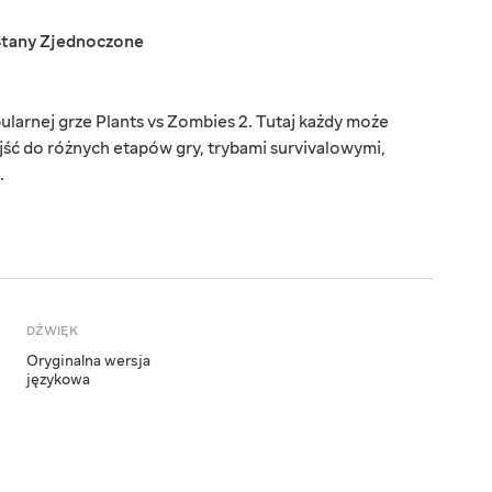
Stany Zjednoczone
arnej grze Plants vs Zombies 2. Tutaj każdy może
ejść do różnych etapów gry, trybami survivalowymi,
.
DŹWIĘK
Oryginalna wersja
językowa