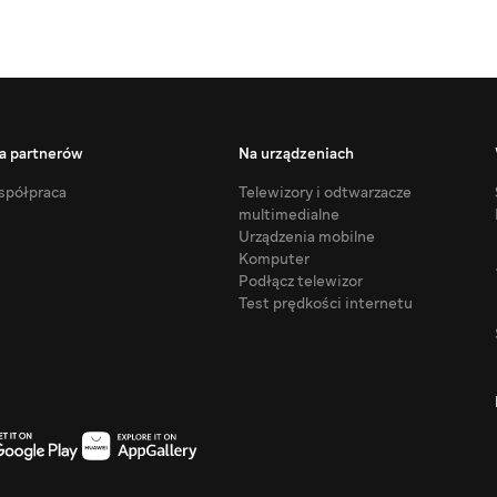
a partnerów
Na urządzeniach
półpraca
Telewizory i odtwarzacze
multimedialne
Urządzenia mobilne
Komputer
Podłącz telewizor
Test prędkości internetu