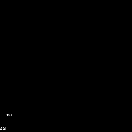
5
12+
es