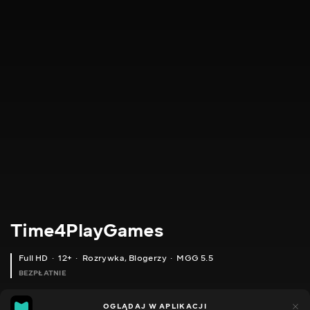
Time4PlayGames
Full HD
12+
Rozrywka
,
Blogerzy
MGG 5.5
BEZPŁATNIE
MGG
185
44
OGLĄDAJ W APLIKACJI