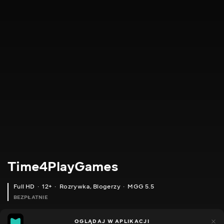
Time4PlayGames
Full HD
12+
Rozrywka
,
Blogerzy
MGG 5.5
BEZPŁATNIE
MGG
185
44
OGLĄDAJ W APLIKACJI