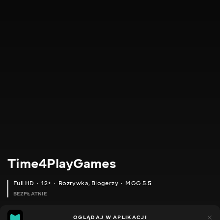
Time4PlayGames
Full HD
12+
Rozrywka
,
Blogerzy
MGG 5.5
BEZPŁATNIE
MGG
184
44
OGLĄDAJ W APLIKACJI