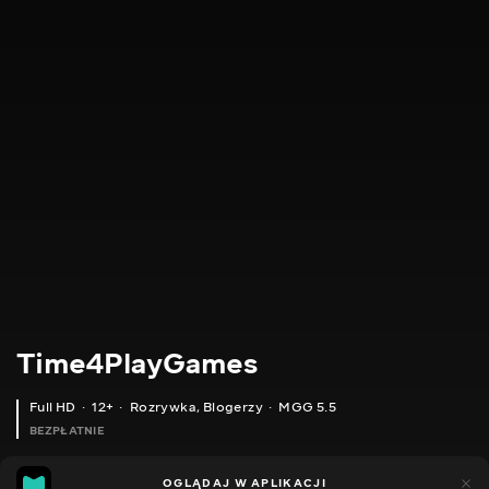
Time4PlayGames
Full HD
12+
Rozrywka
,
Blogerzy
MGG 5.5
BEZPŁATNIE
MGG
185
44
OGLĄDAJ W APLIKACJI