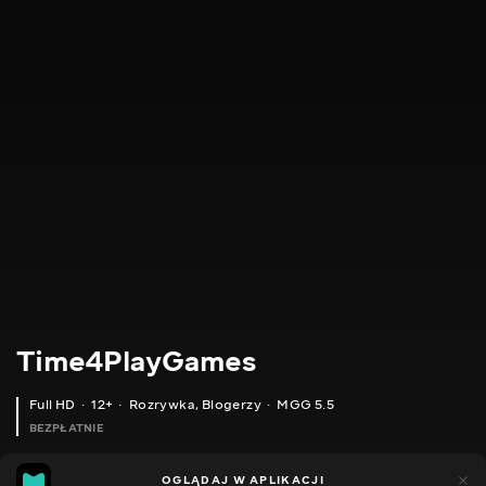
Time4PlayGames
Full HD
12+
Rozrywka
,
Blogerzy
MGG 5.5
BEZPŁATNIE
MGG
185
44
OGLĄDAJ W APLIKACJI