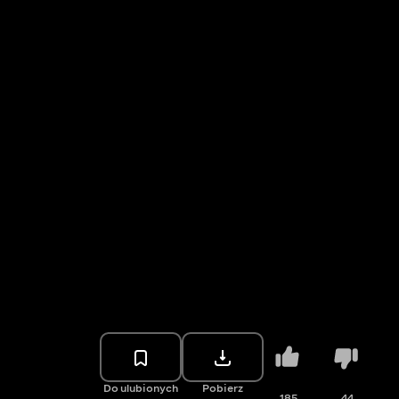
Do ulubionych
Pobierz
185
44