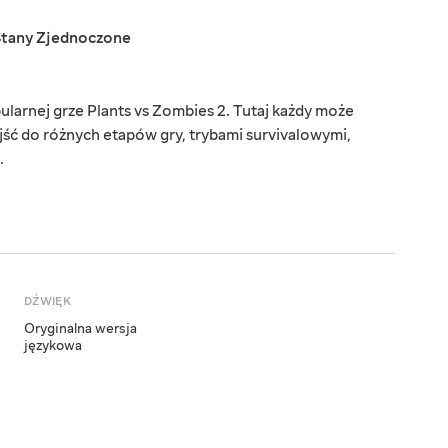
Stany Zjednoczone
arnej grze Plants vs Zombies 2. Tutaj każdy może
ejść do różnych etapów gry, trybami survivalowymi,
.
DŹWIĘK
Oryginalna wersja
językowa