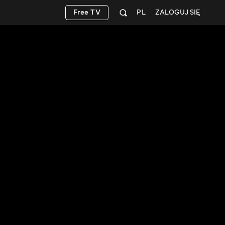
Free TV
PL
ZALOGUJ SIĘ