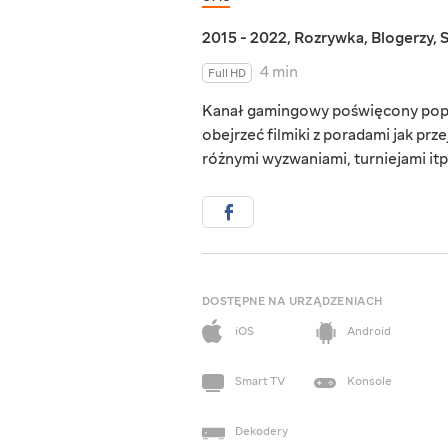
2015 - 2022
,
Rozrywka
,
Blogerzy
,
4 min
Full HD
Kanał gamingowy poświęcony popul
obejrzeć filmiki z poradami jak prz
różnymi wyzwaniami, turniejami itp
DOSTĘPNE NA URZĄDZENIACH
iOS
Android
Smart TV
Konsole
Dekodery