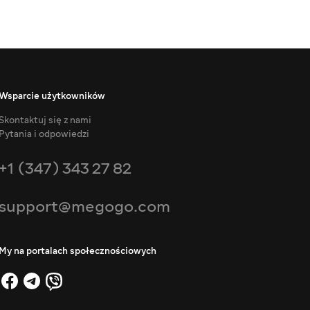
Wsparcie użytkowników
Skontaktuj się z nami
Pytania i odpowiedzi
+1 (347) 343 27 82
support@megogo.com
My na portalach społecznościowych