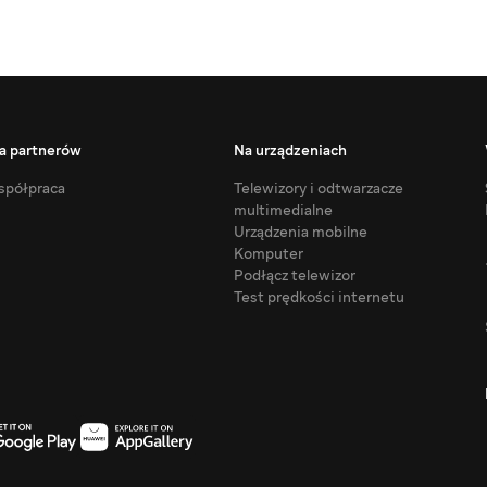
a partnerów
Na urządzeniach
półpraca
Telewizory i odtwarzacze
multimedialne
Urządzenia mobilne
Komputer
Podłącz telewizor
Test prędkości internetu