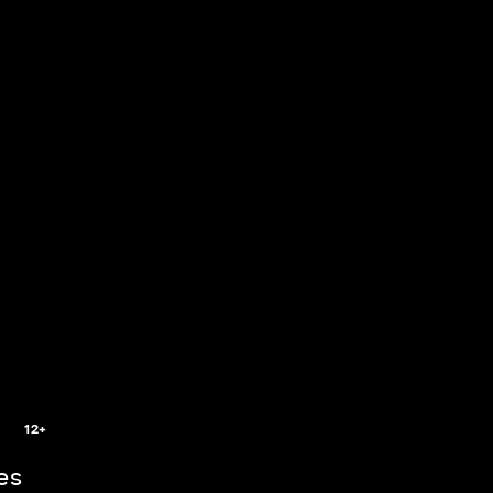
5
12+
es