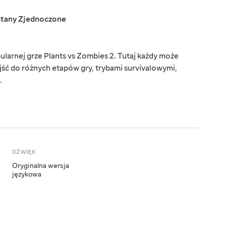
Stany Zjednoczone
arnej grze Plants vs Zombies 2. Tutaj każdy może
ejść do różnych etapów gry, trybami survivalowymi,
.
DŹWIĘK
Oryginalna wersja
językowa