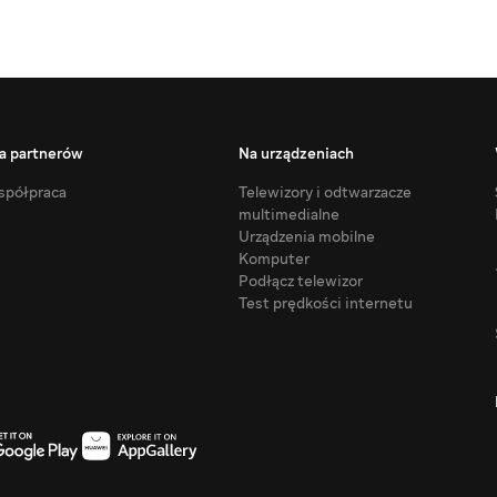
a partnerów
Na urządzeniach
półpraca
Telewizory i odtwarzacze
multimedialne
Urządzenia mobilne
Komputer
Podłącz telewizor
Test prędkości internetu