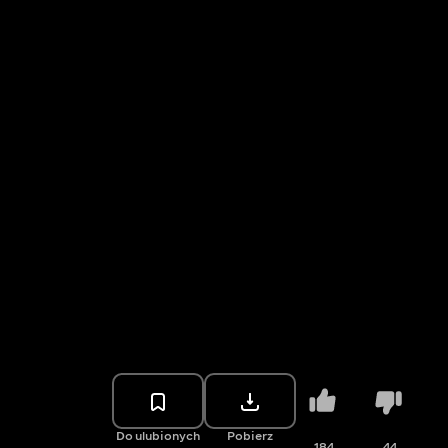
Do ulubionych
Pobierz
184
44