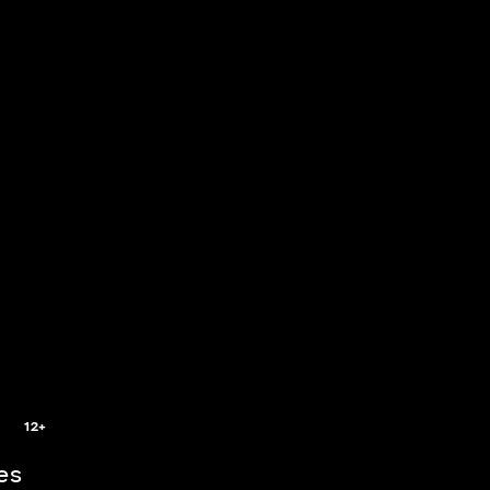
5
12+
es