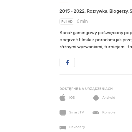
2015 - 2022
,
Rozrywka
,
Blogerzy
,
6 min
Full HD
Kanał gamingowy poświęcony popul
obejrzeć filmiki z poradami jak prz
różnymi wyzwaniami, turniejami itp
DOSTĘPNE NA URZĄDZENIACH
iOS
Android
Smart TV
Konsole
Dekodery