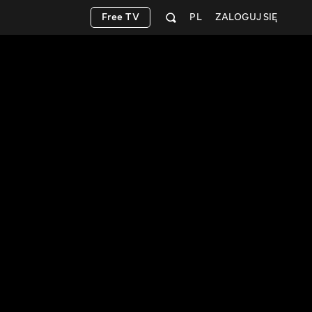
Free TV
PL
ZALOGUJ SIĘ