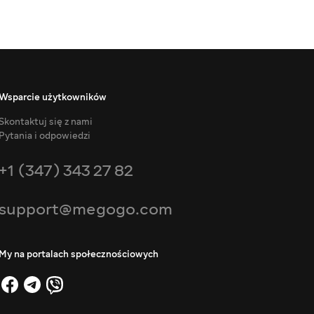
Wsparcie użytkowników
Skontaktuj się z nami
Pytania i odpowiedzi
+1 (347) 343 27 82
support@megogo.com
My na portalach społecznościowych