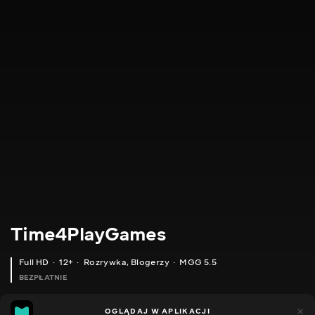
Time4PlayGames
Full HD
12+
Rozrywka
,
Blogerzy
MGG 5.5
BEZPŁATNIE
MGG
184
44
OGLĄDAJ W APLIKACJI