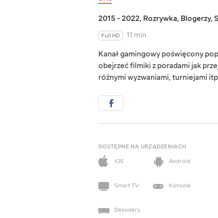
2015 - 2022
,
Rozrywka
,
Blogerzy
,
11 min
Full HD
Kanał gamingowy poświęcony popul
obejrzeć filmiki z poradami jak prz
różnymi wyzwaniami, turniejami itp
DOSTĘPNE NA URZĄDZENIACH
iOS
Android
Smart TV
Konsole
Dekodery