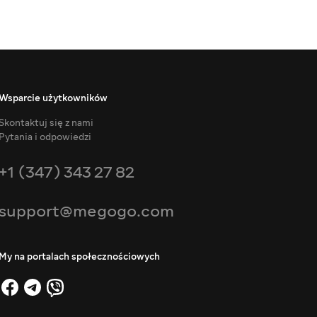
Wsparcie użytkowników
Skontaktuj się z nami
Pytania i odpowiedzi
+1 (347) 343 27 82
support@megogo.com
My na portalach społecznościowych