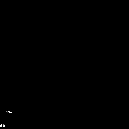
5
12+
es