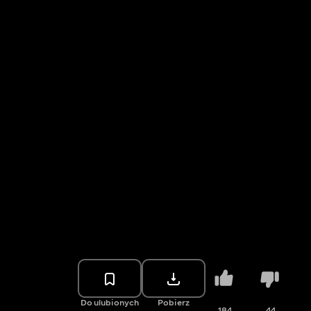
Do ulubionych
Pobierz
184
44