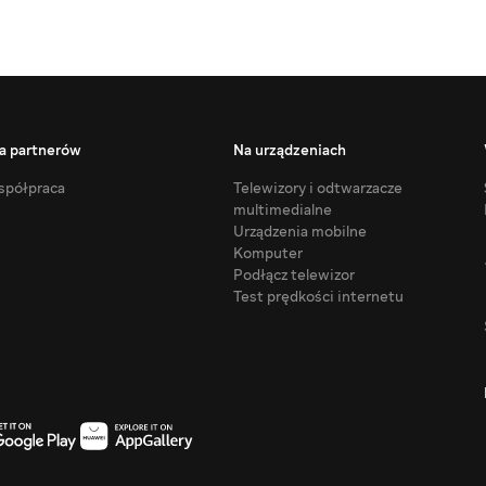
a partnerów
Na urządzeniach
półpraca
Telewizory i odtwarzacze
multimedialne
Urządzenia mobilne
Komputer
Podłącz telewizor
Test prędkości internetu