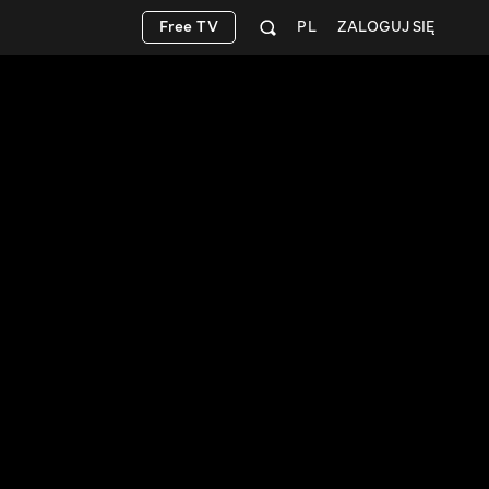
Free TV
PL
ZALOGUJ SIĘ