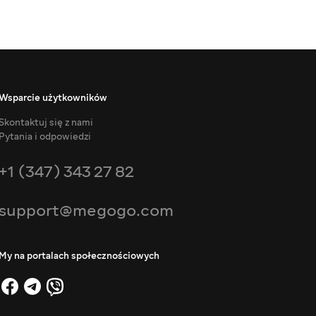
Wsparcie użytkowników
Skontaktuj się z nami
Pytania i odpowiedzi
+1 (347) 343 27 82
support@megogo.com
My na portalach społecznościowych