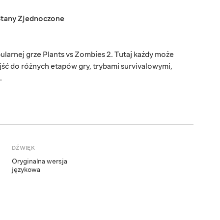
Stany Zjednoczone
arnej grze Plants vs Zombies 2. Tutaj każdy może
ejść do różnych etapów gry, trybami survivalowymi,
.
DŹWIĘK
Oryginalna wersja
językowa