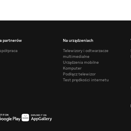
a partnerów
Na urządzeniach
półpraca
Telewizory i odtwarzacze
multimedialne
Urządzenia mobilne
Komputer
Podłącz telewizor
Test prędkości internetu