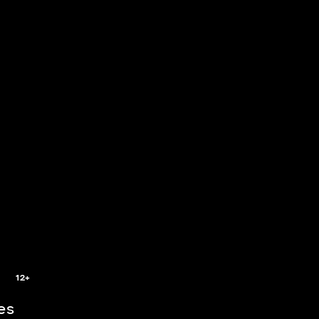
5
12+
es