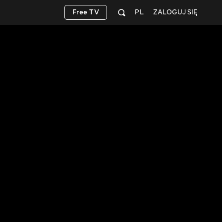
Free TV
PL
ZALOGUJ SIĘ