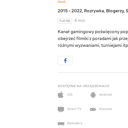
2015 - 2022
,
Rozrywka
,
Blogerzy
,
4 min
Full HD
Kanał gamingowy poświęcony popul
obejrzeć filmiki z poradami jak prz
różnymi wyzwaniami, turniejami itp
DOSTĘPNE NA URZĄDZENIACH
iOS
Android
Smart TV
Konsole
Dekodery