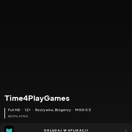
Time4PlayGames
Full HD
12+
Rozrywka
,
Blogerzy
MGG 5.5
BEZPŁATNIE
MGG
185
44
OGLĄDAJ W APLIKACJI