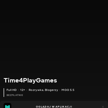
Time4PlayGames
Full HD
12+
Rozrywka
,
Blogerzy
MGG 5.5
BEZPŁATNIE
MGG
184
44
OGLĄDAJ W APLIKACJI