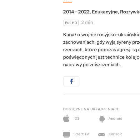
2014 - 2022
,
Edukacyjne
,
Rozrywk
2 min
Full HD
Kanał o wojnie rosyjsko-ukraiński
zachowaniach, gdy wyją syreny prze
rzeczach, które podczas agresji są
poświęconych jest technice kolejow
naprawy po zniszczeniach.
DOSTĘPNE NA URZĄDZENIACH
iOS
Android
Smart TV
Konsole