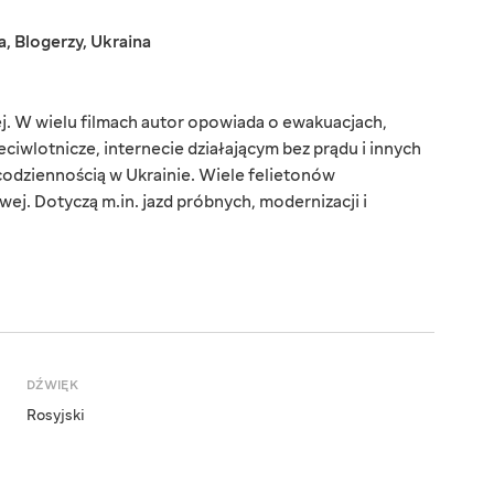
a
,
Blogerzy
,
Ukraina
ej. W wielu filmach autor opowiada o ewakuacjach,
ciwlotnicze, internecie działającym bez prądu i innych
 codziennością w Ukrainie. Wiele felietonów
ej. Dotyczą m.in. jazd próbnych, modernizacji i
DŹWIĘK
Rosyjski