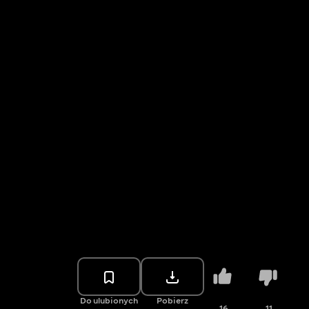
Do ulubionych
Pobierz
16
11