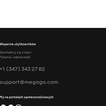
Wsparcie użytkowników
Skontaktuj się z nami
Pytania i odpowiedzi
+1 (347) 343 27 82
support@megogo.com
My na portalach społecznościowych