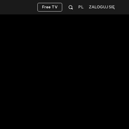
Free TV
PL
ZALOGUJ SIĘ