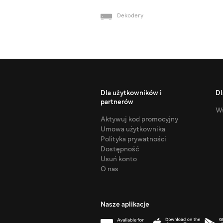
Dekodery
Dla użytkowników i
Dl
partnerów
Ws
Aktywuj kod promocyjny
Umowa użytkownika
Polityka prywatności
Dostępność
Usuń konto
O nas
Nasze aplikacje