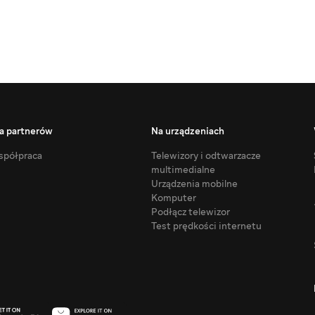
a partnerów
Na urządzeniach
półpraca
Telewizory i odtwarzacze
multimedialne
Urządzenia mobilne
Komputer
Podłącz telewizor
Test prędkości internetu