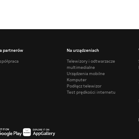
a partnerów
Na urządzeniach
półpraca
Telewizory i odtwarzacze
multimedialne
Urządzenia mobilne
Komputer
Podłącz telewizor
Test prędkości internetu