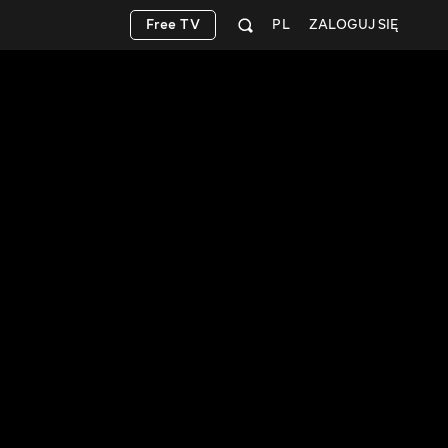
Free TV
PL
ZALOGUJ SIĘ