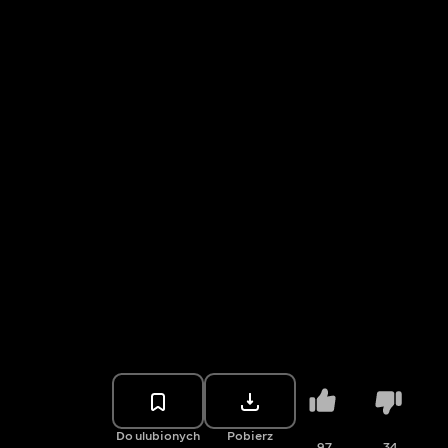
Do ulubionych
Pobierz
97
34