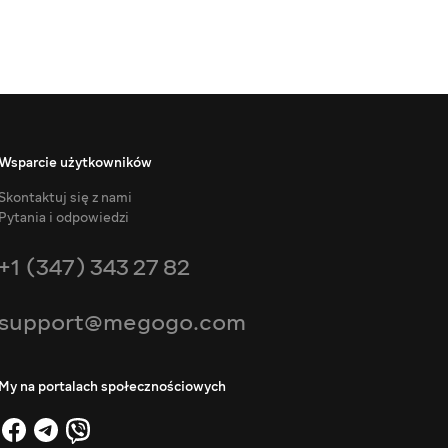
Wsparcie użytkowników
Skontaktuj się z nami
Pytania i odpowiedzi
+1 (347) 343 27 82
support@megogo.com
My na portalach społecznościowych