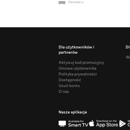
Dekodery
Dla użytkowników i
Dl
partnerów
Ws
Aktywuj kod promocyjny
Umowa użytkownika
Polityka prywatności
Dostępność
Usuń konto
O nas
Nasze aplikacje