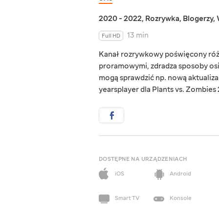
2020 - 2022
,
Rozrywka
,
Blogerzy
,
13 min
Full HD
Kanał rozrywkowy poświęcony różny
proramowymi, zdradza sposoby osią
mogą sprawdzić np. nową aktualiza
yearsplayer dla Plants vs. Zombies 2
DOSTĘPNE NA URZĄDZENIACH
iOS
Android
Smart TV
Konsole