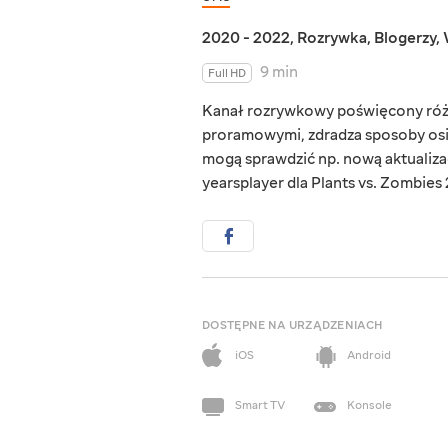
2020 - 2022
,
Rozrywka
,
Blogerzy
,
9 min
Full HD
Kanał rozrywkowy poświęcony różny
proramowymi, zdradza sposoby osią
mogą sprawdzić np. nową aktualiza
yearsplayer dla Plants vs. Zombies 2
DOSTĘPNE NA URZĄDZENIACH
iOS
Android
Smart TV
Konsole