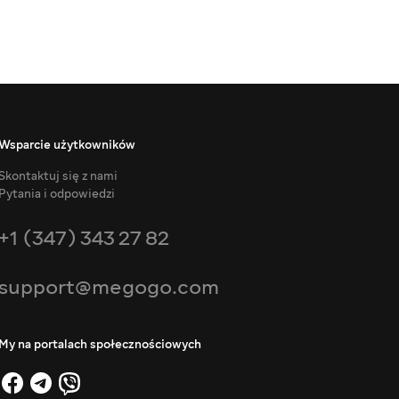
Wsparcie użytkowników
Skontaktuj się z nami
Pytania i odpowiedzi
+1 (347) 343 27 82
support@megogo.com
My na portalach społecznościowych