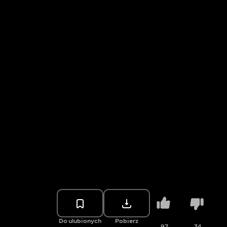
Do ulubionych
Pobierz
97
34