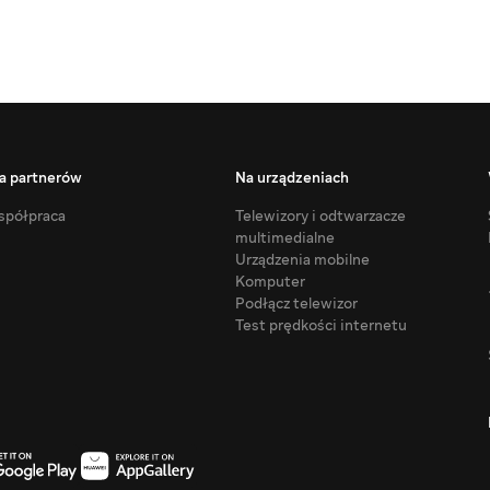
a partnerów
Na urządzeniach
półpraca
Telewizory i odtwarzacze
multimedialne
Urządzenia mobilne
Komputer
Podłącz telewizor
Test prędkości internetu