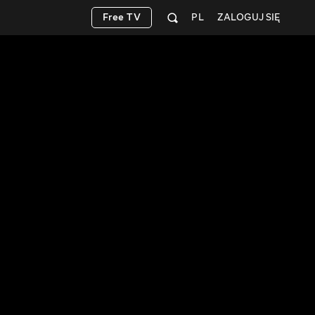
Free TV
PL
ZALOGUJ SIĘ