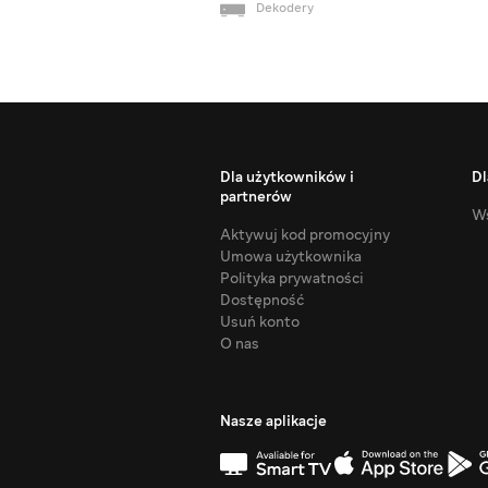
Dekodery
Dla użytkowników i
Dl
partnerów
Ws
Aktywuj kod promocyjny
Umowa użytkownika
Polityka prywatności
Dostępność
Usuń konto
O nas
Nasze aplikacje