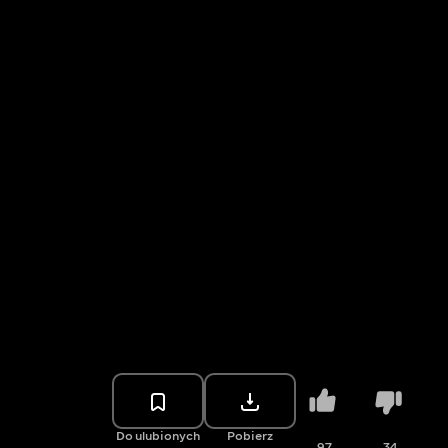
Do ulubionych
Pobierz
97
34