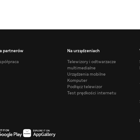
a partnerów
Na urządzeniach
półpraca
Telewizory i odtwarzacze
multimedialne
Urządzenia mobilne
Komputer
Podłącz telewizor
Test prędkości internetu