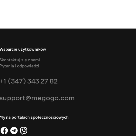
Wsparcie użytkowników
Skontaktuj się z nami
Pytania i odpowiedzi
+1 (347) 343 27 82
support@megogo.com
My na portalach społecznościowych