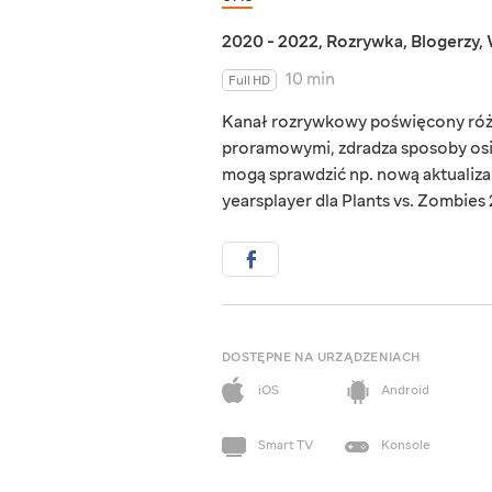
2020 - 2022
,
Rozrywka
,
Blogerzy
,
10 min
Full HD
Kanał rozrywkowy poświęcony różny
proramowymi, zdradza sposoby osią
mogą sprawdzić np. nową aktualiza
yearsplayer dla Plants vs. Zombies 2
DOSTĘPNE NA URZĄDZENIACH
iOS
Android
Smart TV
Konsole