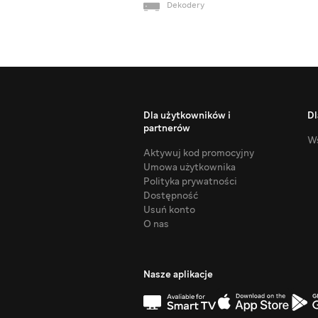
Dekodery
Dla użytkowników i
Dl
partnerów
Ws
Aktywuj kod promocyjny
Umowa użytkownika
Polityka prywatności
Dostępność
Usuń konto
O nas
Nasze aplikacje