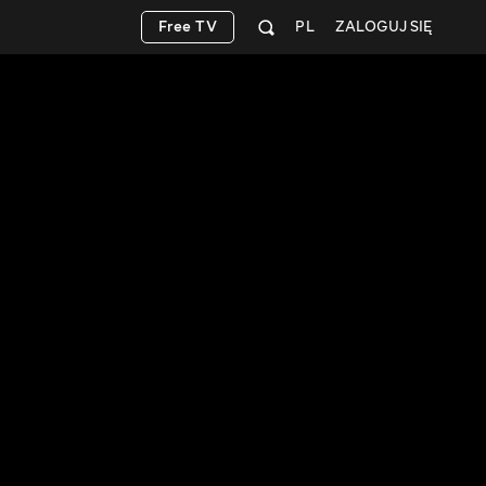
Free TV
PL
ZALOGUJ SIĘ