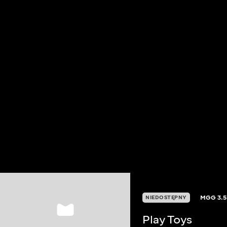
MGG
3.
NIEDOSTĘPNY
Play Toys