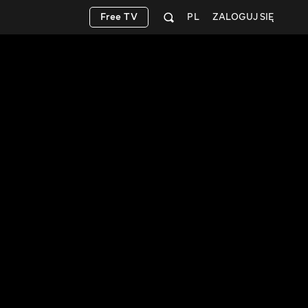
Free TV
PL
ZALOGUJ SIĘ