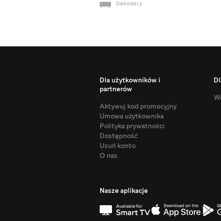
Dekodery
Dla użytkowników i
Dl
partnerów
Ws
Aktywuj kod promocyjny
Umowa użytkownika
Polityka prywatności
Dostępność
Usuń konto
O nas
Nasze aplikacje