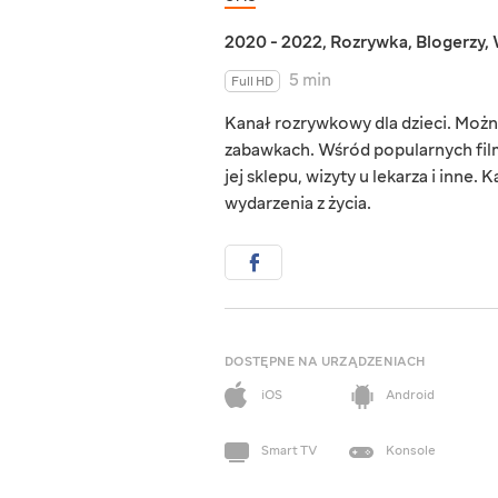
2020 - 2022
,
Rozrywka
,
Blogerzy
,
5 min
Full HD
Kanał rozrywkowy dla dzieci. Możn
zabawkach. Wśród popularnych filmó
jej sklepu, wizyty u lekarza i inn
wydarzenia z życia.
DOSTĘPNE NA URZĄDZENIACH
iOS
Android
Smart TV
Konsole