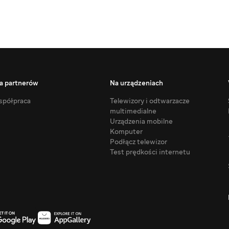
a partnerów
Na urządzeniach
półpraca
Telewizory i odtwarzacze
multimedialne
Urządzenia mobilne
Komputer
Podłącz telewizor
Test prędkości internetu