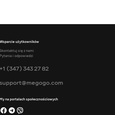
Wsparcie użytkowników
Skontaktuj się z nami
Pytania i odpowiedzi
+1 (347) 343 27 82
support@megogo.com
My na portalach społecznościowych