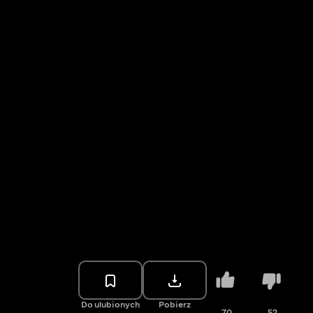
Do ulubionych
Pobierz
70
52