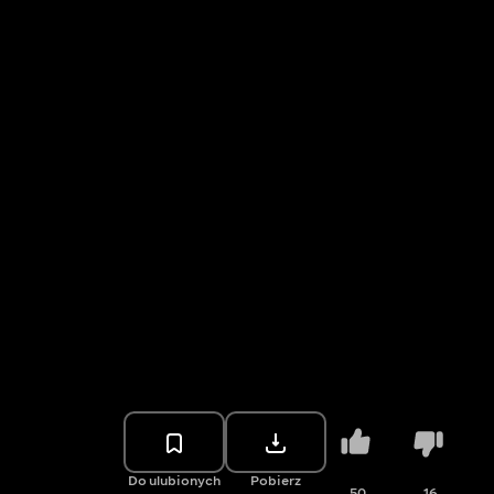
Do ulubionych
Pobierz
50
16