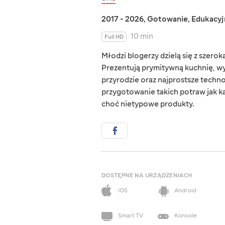
2017 - 2026
,
Gotowanie
,
Edukacyj
10 min
Full HD
Młodzi blogerzy dzielą się z szero
Prezentują prymitywną kuchnię, wy
przyrodzie oraz najprostsze techn
przygotowanie takich potraw jak ka
choć nietypowe produkty.
DOSTĘPNE NA URZĄDZENIACH
iOS
Android
Smart TV
Konsole