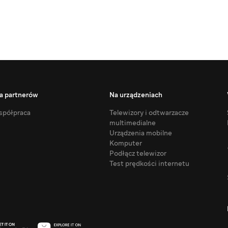
a partnerów
Na urządzeniach
półpraca
Telewizory i odtwarzacze
multimedialne
Urządzenia mobilne
Komputer
Podłącz telewizor
Test prędkości internetu