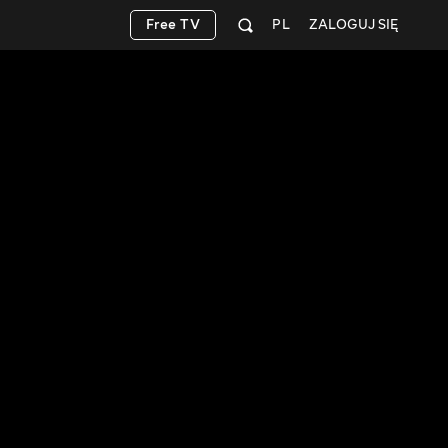
Free TV
PL
ZALOGUJ SIĘ