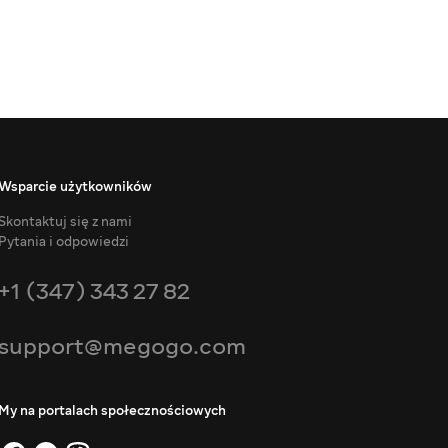
Wsparcie użytkowników
Skontaktuj się z nami
Pytania i odpowiedzi
+1 (347) 343 27 82
support@megogo.com
My na portalach społecznościowych