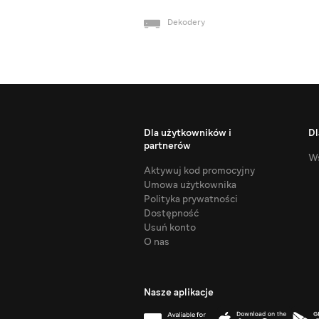
Dekodery
Dla użytkowników i
Dl
partnerów
Ws
Aktywuj kod promocyjny
Umowa użytkownika
Polityka prywatności
Dostępność
Usuń konto
O nas
Nasze aplikacje