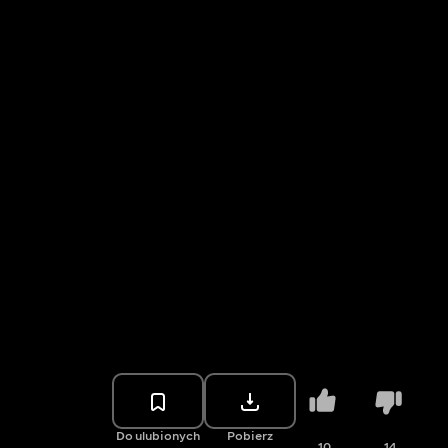
Do ulubionych
Pobierz
10
14