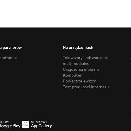
a partnerów
Na urządzeniach
półpraca
Telewizory i odtwarzacze
multimedialne
Urządzenia mobilne
Komputer
Podłącz telewizor
Test prędkości internetu