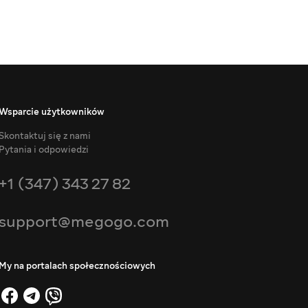
Wsparcie użytkowników
Skontaktuj się z nami
Pytania i odpowiedzi
+1 (347) 343 27 82
support@megogo.com
My na portalach społecznościowych