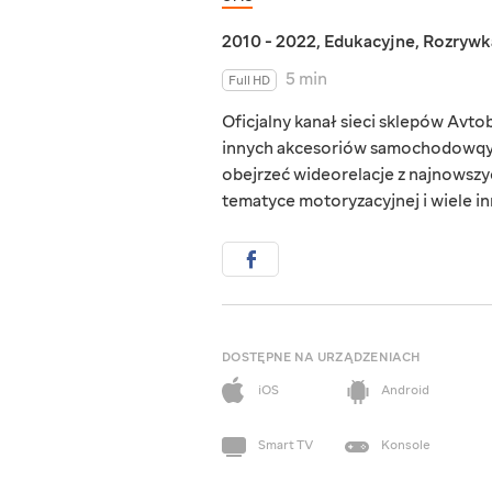
2010 - 2022
,
Edukacyjne
,
Rozrywk
5 min
Full HD
Oficjalny kanał sieci sklepów Avto
innych akcesoriów samochodowqych
obejrzeć wideorelacje z najnowszy
tematyce motoryzacyjnej i wiele in
DOSTĘPNE NA URZĄDZENIACH
iOS
Android
Smart TV
Konsole