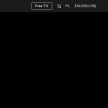
Free TV
PL
ZALOGUJ SIĘ