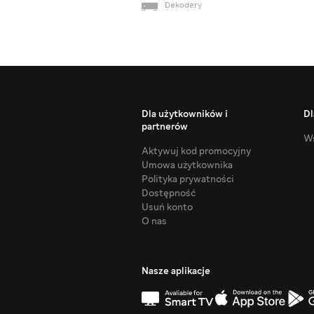
Dekodery
Dla użytkowników i
Dl
partnerów
Ws
Aktywuj kod promocyjny
Umowa użytkownika
Polityka prywatności
Dostępność
Usuń konto
O nas
Nasze aplikacje