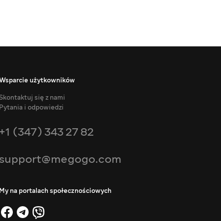
Wsparcie użytkowników
Skontaktuj się z nami
Pytania i odpowiedzi
+1 (347) 343 27 82
support@megogo.com
My na portalach społecznościowych