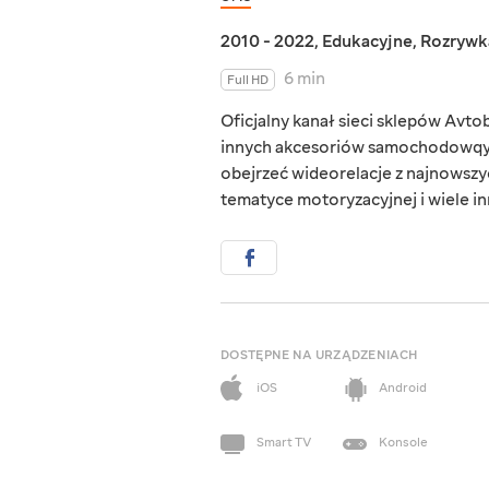
2010 - 2022
,
Edukacyjne
,
Rozrywk
6 min
Full HD
Oficjalny kanał sieci sklepów Avto
innych akcesoriów samochodowqych
obejrzeć wideorelacje z najnowszy
tematyce motoryzacyjnej i wiele in
DOSTĘPNE NA URZĄDZENIACH
iOS
Android
Smart TV
Konsole