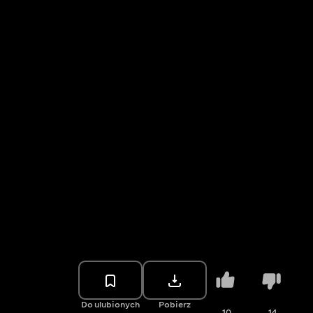
Do ulubionych
Pobierz
10
14