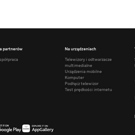
a partnerów
Na urządzeniach
półpraca
Telewizory i odtwarzacze
multimedialne
Urządzenia mobilne
Komputer
Podłącz telewizor
Test prędkości internetu