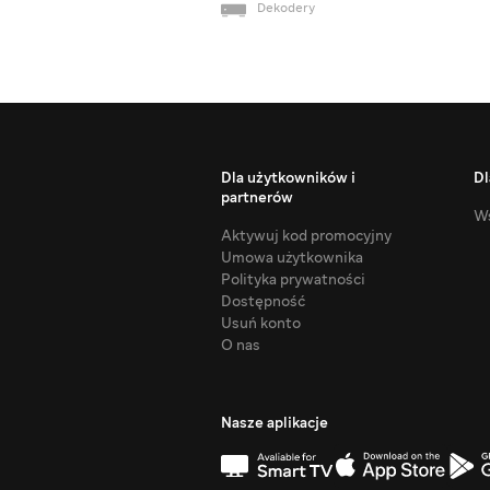
Dekodery
Dla użytkowników i
Dl
partnerów
Ws
Aktywuj kod promocyjny
Umowa użytkownika
Polityka prywatności
Dostępność
Usuń konto
O nas
Nasze aplikacje