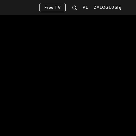
Free TV
PL
ZALOGUJ SIĘ