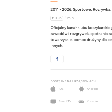
2011 - 2026
,
Sportowe
,
Rozrywka
,
1 min
Full HD
Oficjalny kanał klubu koszykarskieg
zawodów i rozgrywek, spotkania za
towarzyskie, pomoc drużyny dla c
innych.
DOSTĘPNE NA URZĄDZENIACH
iOS
Android
Smart TV
Konsole