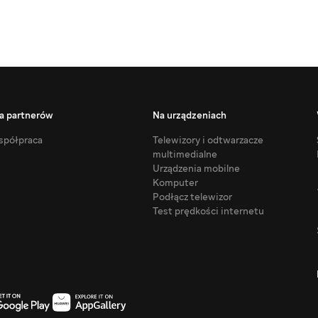
a partnerów
Na urządzeniach
półpraca
Telewizory i odtwarzacze
multimedialne
Urządzenia mobilne
Komputer
Podłącz telewizor
Test prędkości internetu