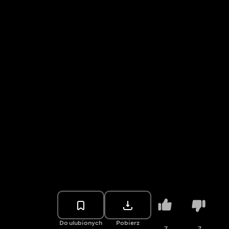
Do ulubionych
Pobierz
7
7