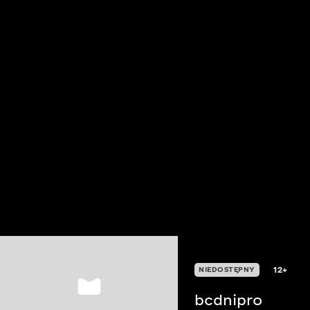
12+
NIEDOSTĘPNY
bcdnipro