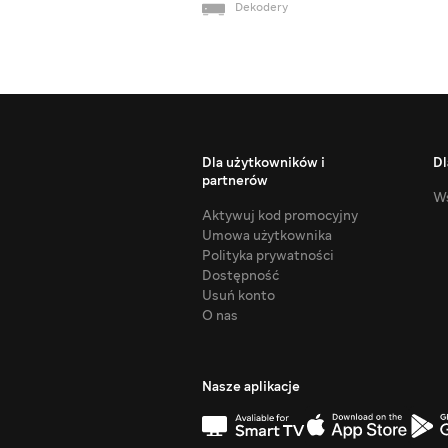
Dekodery
Dla użytkowników i
Dl
partnerów
Ws
Aktywuj kod promocyjny
Umowa użytkownika
Polityka prywatności
Dostępność
Usuń konto
O nas
Nasze aplikacje