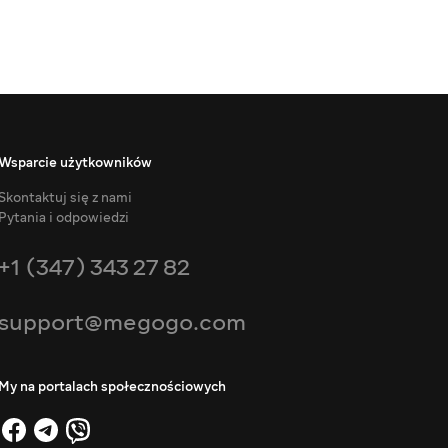
Wsparcie użytkowników
Skontaktuj się z nami
Pytania i odpowiedzi
+1 (347) 343 27 82
support@megogo.com
My na portalach społecznościowych