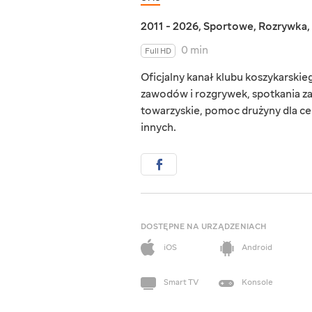
2011 - 2026
,
Sportowe
,
Rozrywka
,
0 min
Full HD
Oficjalny kanał klubu koszykarskieg
zawodów i rozgrywek, spotkania za
towarzyskie, pomoc drużyny dla c
innych.
DOSTĘPNE NA URZĄDZENIACH
iOS
Android
Smart TV
Konsole