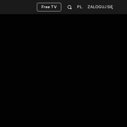
Free TV
PL
ZALOGUJ SIĘ