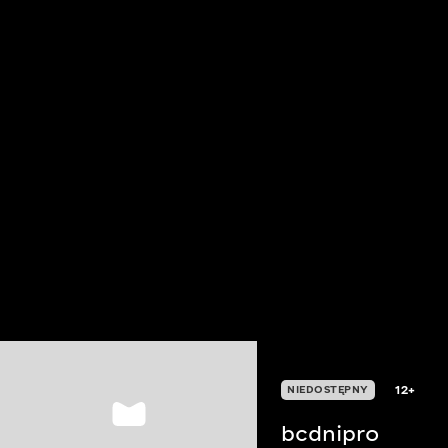
12+
NIEDOSTĘPNY
bcdnipro