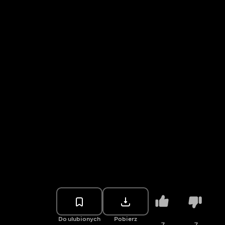
Do ulubionych
Pobierz
7
7