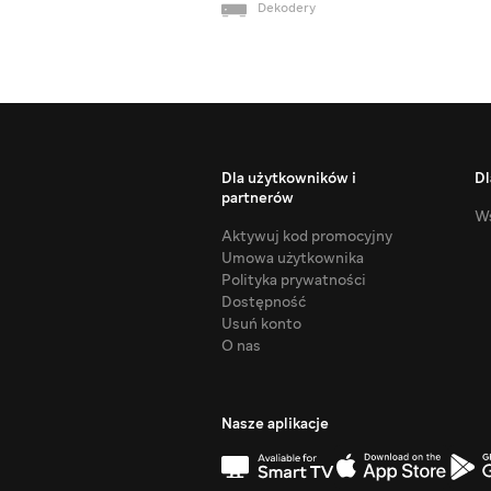
Dekodery
Dla użytkowników i
Dl
partnerów
Ws
Aktywuj kod promocyjny
Umowa użytkownika
Polityka prywatności
Dostępność
Usuń konto
O nas
Nasze aplikacje