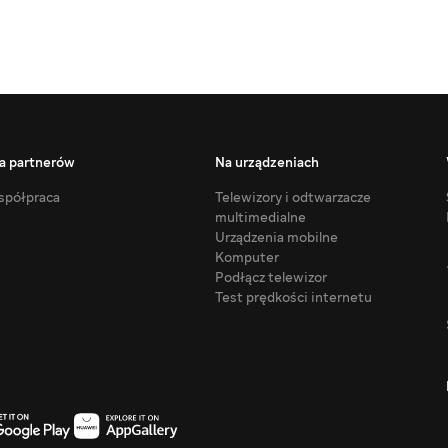
a partnerów
Na urządzeniach
półpraca
Telewizory i odtwarzacze
multimedialne
Urządzenia mobilne
Komputer
Podłącz telewizor
Test prędkości internetu