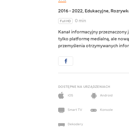
2016 - 2022
,
Edukacyjne
,
Rozrywk
0 min
Full HD
Kanał informacyjny przeznaczony j
tylko platformę medialną, ale now
przemyślenia otrzymywanych infor
DOSTĘPNE NA URZĄDZENIACH
iOS
Android
Smart TV
Konsole
Dekodery