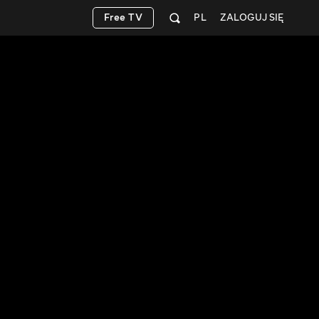
Free TV
PL
ZALOGUJ SIĘ