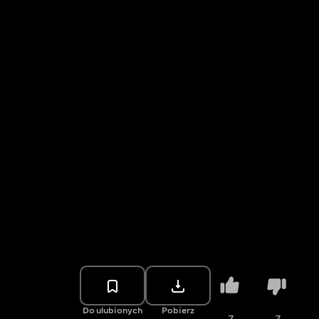
Do ulubionych
Pobierz
7
7