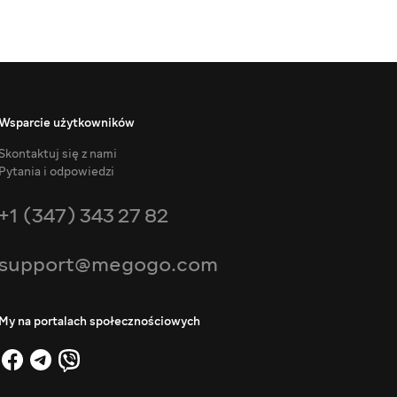
Wsparcie użytkowników
Skontaktuj się z nami
Pytania i odpowiedzi
+1 (347) 343 27 82
support@megogo.com
My na portalach społecznościowych