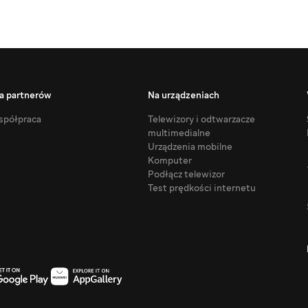
a partnerów
Na urządzeniach
półpraca
Telewizory i odtwarzacze
multimedialne
Urządzenia mobilne
Komputer
Podłącz telewizor
Test prędkości internetu