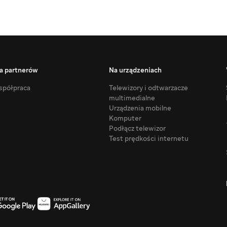
a partnerów
Na urządzeniach
półpraca
Telewizory i odtwarzacze
multimedialne
Urządzenia mobilne
Komputer
Podłącz telewizor
Test prędkości internetu