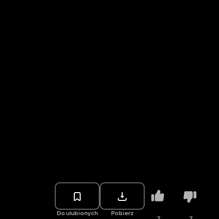
Do ulubionych
Pobierz
7
7