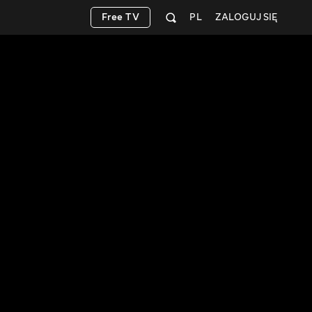
Free TV
PL
ZALOGUJ SIĘ