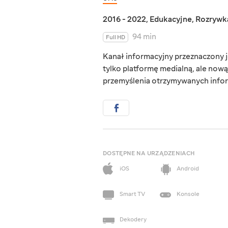
2016 - 2022
,
Edukacyjne
,
Rozrywk
94 min
Full HD
Kanał informacyjny przeznaczony j
tylko platformę medialną, ale now
przemyślenia otrzymywanych infor
DOSTĘPNE NA URZĄDZENIACH
iOS
Android
Smart TV
Konsole
Dekodery