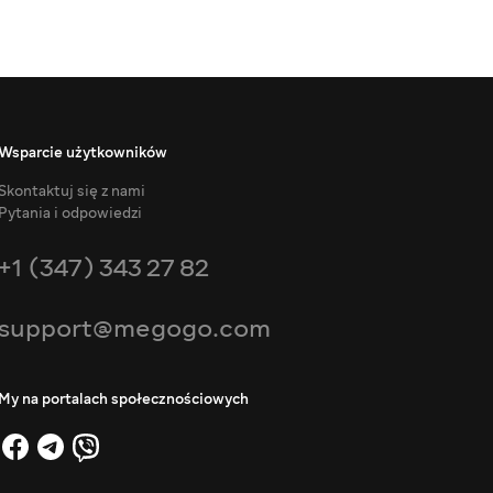
Wsparcie użytkowników
Skontaktuj się z nami
Pytania i odpowiedzi
+1 (347) 343 27 82
support@megogo.com
My na portalach społecznościowych