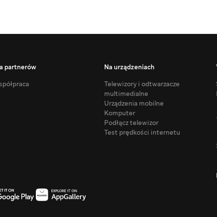
a partnerów
Na urządzeniach
półpraca
Telewizory i odtwarzacze
multimedialne
Urządzenia mobilne
Komputer
Podłącz telewizor
Test prędkości internetu