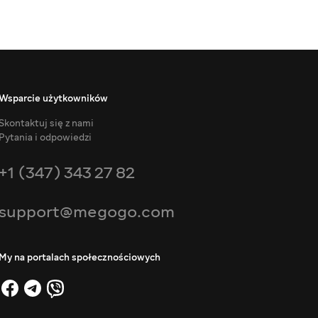
Wsparcie użytkowników
Skontaktuj się z nami
Pytania i odpowiedzi
+1 (347) 343 27 82
support@megogo.com
My na portalach społecznościowych