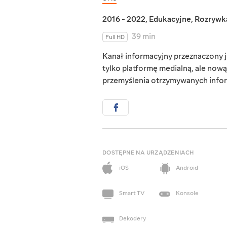
2016 - 2022
,
Edukacyjne
,
Rozrywk
39 min
Full HD
Kanał informacyjny przeznaczony j
tylko platformę medialną, ale now
przemyślenia otrzymywanych infor
DOSTĘPNE NA URZĄDZENIACH
iOS
Android
Smart TV
Konsole
Dekodery