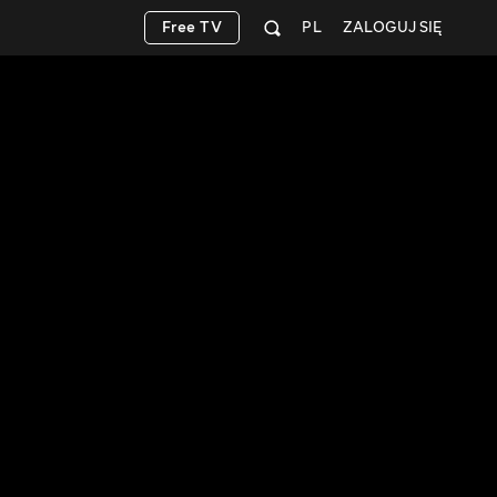
Free TV
PL
ZALOGUJ SIĘ