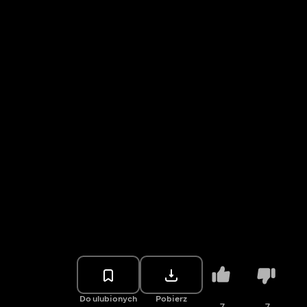
Do ulubionych
Pobierz
7
7