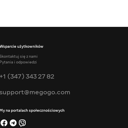
Wsparcie użytkowników
Skontaktuj się z nami
Pytania i odpowiedzi
+1 (347) 343 27 82
support@megogo.com
My na portalach społecznościowych