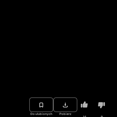
Do ulubionych
Pobierz
14
9