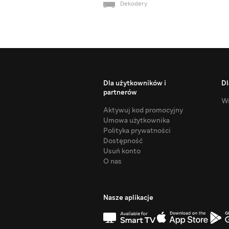
Dekodery
Dla użytkowników i
Dl
partnerów
Ws
Aktywuj kod promocyjny
Umowa użytkownika
Polityka prywatności
Dostępność
Usuń konto
O nas
Nasze aplikacje