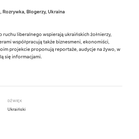
e
,
Rozrywka
,
Blogerzy
,
Ukraina
ruchu liberalnego wspierają ukraińskich żołnierzy,
erami współpracują także biznesmeni, ekonomiści,
oim projekcie proponują reportaże, audycje na żywo, w
lą się informacjami.
DŹWIĘK
Ukraiński