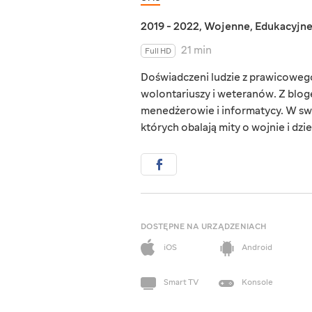
2019 - 2022
,
Wojenne
,
Edukacyjn
21 min
Full HD
Doświadczeni ludzie z prawicowego 
wolontariuszy i weteranów. Z blog
menedżerowie i informatycy. W sw
których obalają mity o wojnie i dzie
DOSTĘPNE NA URZĄDZENIACH
iOS
Android
Smart TV
Konsole