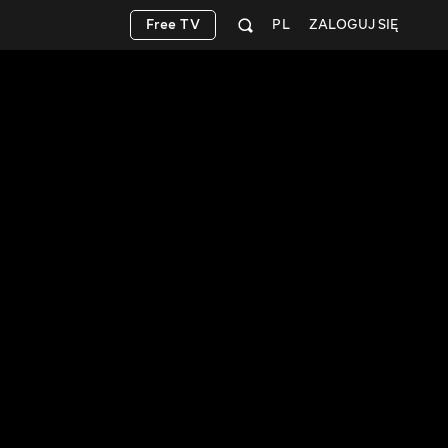
Free TV
PL
ZALOGUJ SIĘ