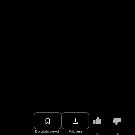
Do ulubionych
Pobierz
14
5