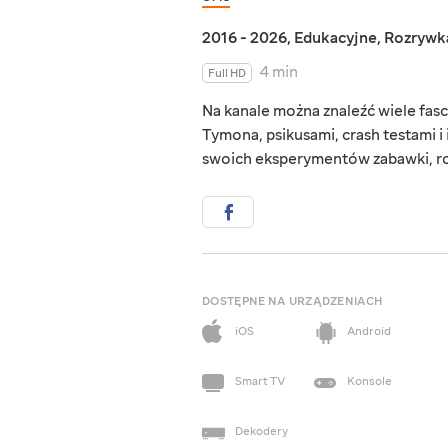
2016 - 2026
,
Edukacyjne
,
Rozrywk
4 min
Full HD
Na kanale można znaleźć wiele fa
Tymona, psikusami, crash testami 
swoich eksperymentów zabawki, roz
DOSTĘPNE NA URZĄDZENIACH
iOS
Android
Smart TV
Konsole
Dekodery