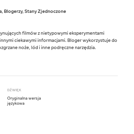
a
,
Blogerzy
,
Stany Zjednoczone
scynujących filmów z nietypowymi eksperymentami
i innymi ciekawymi informacjami. Bloger wykorzystuje do
grzane noże, lód i inne podręczne narzędzia.
DŹWIĘK
Oryginalna wersja
językowa