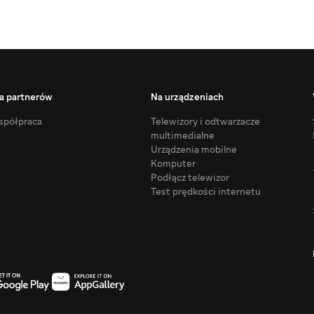
a partnerów
Na urządzeniach
półpraca
Telewizory i odtwarzacze
multimedialne
Urządzenia mobilne
Komputer
Podłącz telewizor
Test prędkości internetu