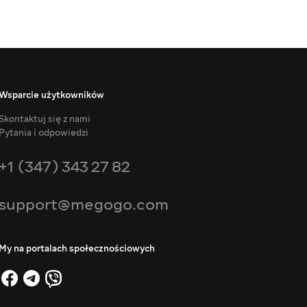
Wsparcie użytkowników
Skontaktuj się z nami
Pytania i odpowiedzi
+1 (347) 343 27 82
support@megogo.com
My na portalach społecznościowych