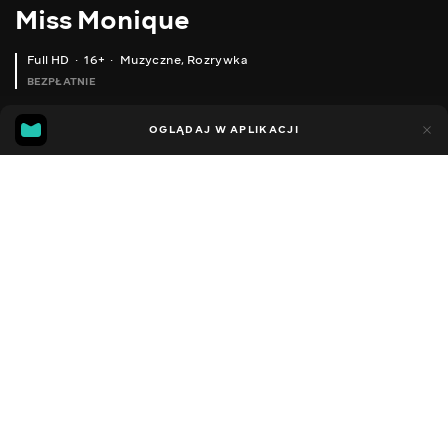
Miss Monique
Full HD
16+
Muzyczne
,
Rozrywka
BEZPŁATNIE
54
8
OGLĄDAJ W APLIKACJI
Dodano do ulubionych
UDOSTĘPNIJ
Sezon 1
Facebook
Kopiuj link
ODCINEK 13
ODCINEK 14
2011 - 2022
,
Ukraina
Muzyczne
,
Rozrywka
,
Blogerzy
DŹWIĘK