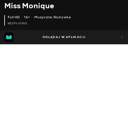
Miss Monique
Full HD
16+
Muzyczne
,
Rozrywka
BEZPŁATNIE
54
8
OGLĄDAJ W APLIKACJI
Dodano do ulubionych
UDOSTĘPNIJ
Sezon 1
Facebook
Kopiuj link
ODCINEK 71
ODCINEK 72
2011 - 2022
,
Ukraina
Muzyczne
,
Rozrywka
,
Blogerzy
DŹWIĘK