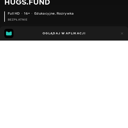
HUGS.FUND
Full HD
16+
Edukacyjne
,
Rozrywka
BEZPŁATNIE
6
4
OGLĄDAJ W APLIKACJI
Dodano do ulubionych
UDOSTĘPNIJ
Sezon 1
Facebook
Kopiuj link
ODCINEK 110
ODCINEK 111
2018 - 2025
,
Ukraina
Edukacyjne
,
Rozrywka
,
Blogerzy
DŹWIĘK
Rosyjski