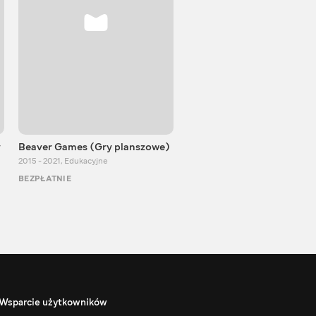
y
Beaver Games (Gry planszowe)
Od Zaika z Chin
2015 - 2021
,
Edukacyjne
2011 - 2025
,
Edukacyjne
BEZPŁATNIE
BEZPŁATNIE
Wsparcie użytkowników