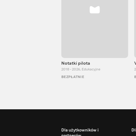
Notatki pilota
2018 - 2026
,
Edukacyjne
2
BEZPŁATNIE
Dla użytkowników i
Dl
partnerów