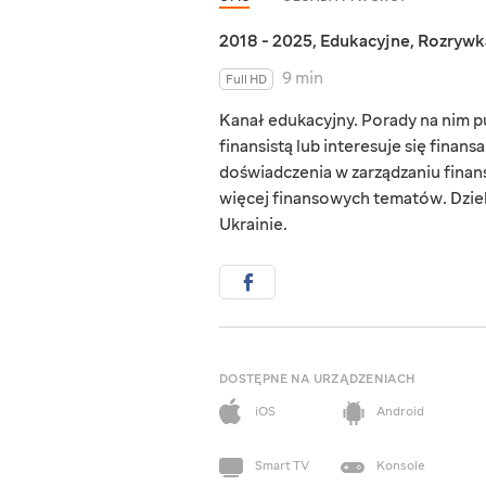
2018 - 2025
,
Edukacyjne
,
Rozrywk
9 min
Full HD
Kanał edukacyjny. Porady na nim p
finansistą lub interesuje się finan
doświadczenia w zarządzaniu finans
więcej finansowych tematów. Dzieli
Ukrainie.
DOSTĘPNE NA URZĄDZENIACH
iOS
Android
Smart TV
Konsole