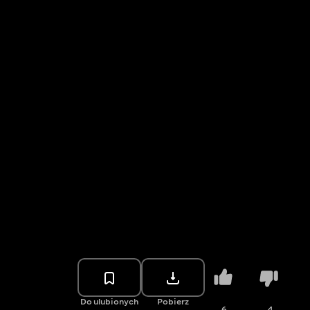
Do ulubionych
Pobierz
6
4