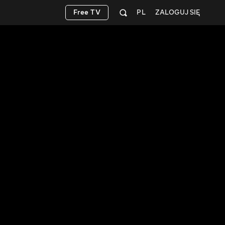
Free TV
PL
ZALOGUJ SIĘ