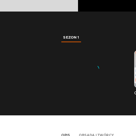
SEZON 1
OPIS
OBSADA I TWÓRCY