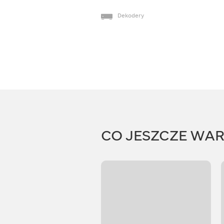
Dekodery
CO JESZCZE WA