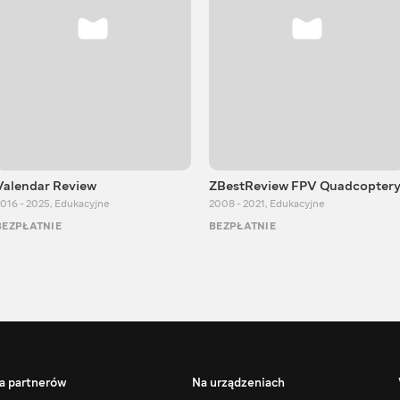
Valendar Review
ZBestReview FPV Quadcopter
016 - 2025
,
Edukacyjne
2008 - 2021
,
Edukacyjne
BEZPŁATNIE
BEZPŁATNIE
a partnerów
Na urządzeniach