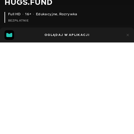
HUGS.FUND
Full HD
16+
Edukacyjne
,
Rozrywka
BEZPŁATNIE
6
4
OGLĄDAJ W APLIKACJI
Dodano do ulubionych
UDOSTĘPNIJ
Sezon 1
Facebook
Kopiuj link
ODCINEK 181
ODCINEK 182
2018 - 2025
,
Ukraina
Edukacyjne
,
Rozrywka
,
Blogerzy
DŹWIĘK
Rosyjski