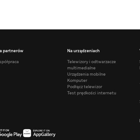
a partnerów
Na urządzeniach
półpraca
Telewizory i odtwarzacze
multimedialne
Urządzenia mobilne
Komputer
Podłącz telewizor
Test prędkości internetu