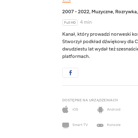
2007 - 2022
,
Muzyczne
,
Rozrywka
4 min
Full HD
Kanał, który prowadzi norweski ko
Stworzył podkład dźwiękowy dla Cas
dwudziestu lat wydał też szesnaśc
platformach.
DOSTĘPNE NA URZĄDZENIACH
iOS
Android
Smart TV
Konsole