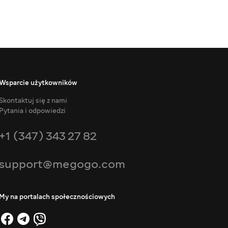
Wsparcie użytkowników
Skontaktuj się z nami
Pytania i odpowiedzi
+1 (347) 343 27 82
support@megogo.com
My na portalach społecznościowych