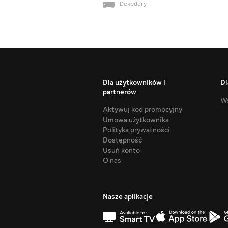
Dekodery
Dla użytkowników i
Dl
partnerów
Ws
Aktywuj kod promocyjny
Umowa użytkownika
Polityka prywatności
Dostępność
Usuń konto
O nas
Nasze aplikacje