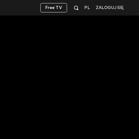
Free TV
PL
ZALOGUJ SIĘ