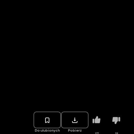
Do ulubionych
Pobierz
17
11