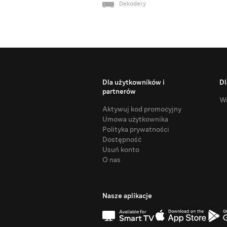
Dekodery
Dla użytkowników i
Dl
partnerów
Ws
Aktywuj kod promocyjny
Umowa użytkownika
Polityka prywatności
Dostępność
Usuń konto
O nas
Nasze aplikacje