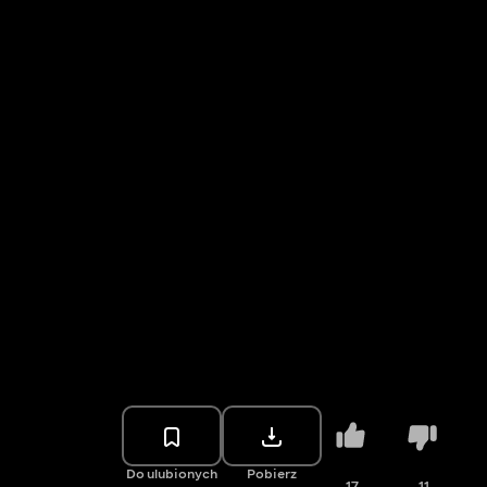
Do ulubionych
Pobierz
17
11