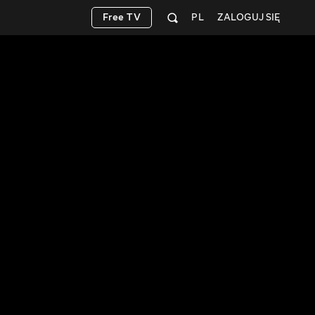
Free TV
PL
ZALOGUJ SIĘ