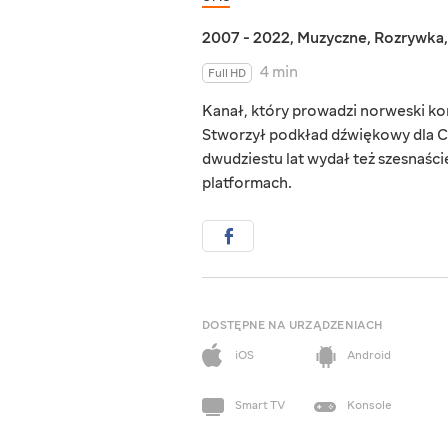
2007 - 2022
,
Muzyczne
,
Rozrywka
4 min
Full HD
Kanał, który prowadzi norweski ko
Stworzył podkład dźwiękowy dla Cas
dwudziestu lat wydał też szesnaśc
platformach.
DOSTĘPNE NA URZĄDZENIACH
iOS
Android
Smart TV
Konsole