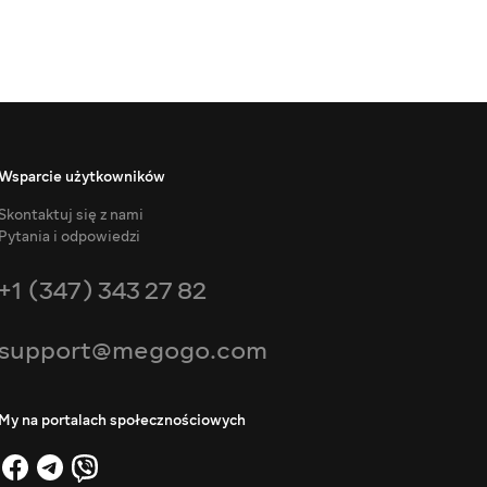
Wsparcie użytkowników
Skontaktuj się z nami
Pytania i odpowiedzi
+1 (347) 343 27 82
support@megogo.com
My na portalach społecznościowych