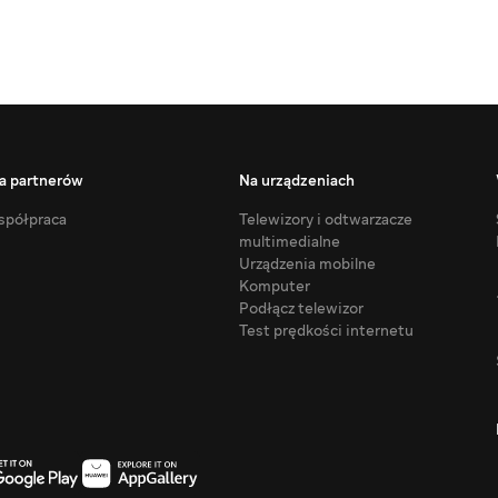
a partnerów
Na urządzeniach
półpraca
Telewizory i odtwarzacze
multimedialne
Urządzenia mobilne
Komputer
Podłącz telewizor
Test prędkości internetu