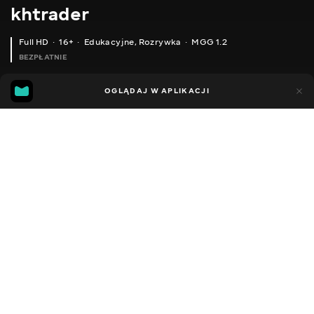
khtrader
Full HD
16+
Edukacyjne
,
Rozrywka
MGG 1.2
BEZPŁATNIE
MGG
43
87
OGLĄDAJ W APLIKACJI
1.2
Dodano do ulubionych
UDOSTĘPNIJ
Sezon 1
Facebook
Kopiuj link
ODCINEK 2
ODCINEK 3
2011 - 2022
,
Ukraina
Edukacyjne
,
Rozrywka
,
Blogerzy
DŹWIĘK