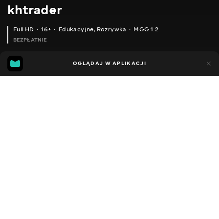
khtrader
Full HD
16+
Edukacyjne
,
Rozrywka
MGG 1.2
BEZPŁATNIE
MGG
43
87
OGLĄDAJ W APLIKACJI
1.2
Dodano do ulubionych
UDOSTĘPNIJ
Sezon 1
Facebook
Kopiuj link
ODCINEK 131
ODCINEK 132
2011 - 2022
,
Ukraina
Edukacyjne
,
Rozrywka
,
Blogerzy
DŹWIĘK