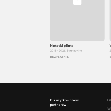
Notatki pilota
2018 - 2026
,
Edukacyjne
2
BEZPŁATNIE
Dla użytkowników i
Dl
partnerów
Ws