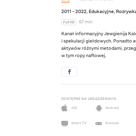
2011 - 2022
,
Edukacyjne
,
Rozrywk
67 min
Full HD
Kanał informacyjny Jewgienija Kal
i spekulacji giełdowych. Ponadto 
aktywów różnymi metodami, przeg
w tym ropy naftowej.
DOSTĘPNE NA URZĄDZENIACH
iOS
Android
Smart TV
Konsole