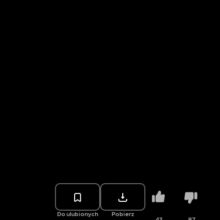
Do ulubionych
Pobierz
43
87