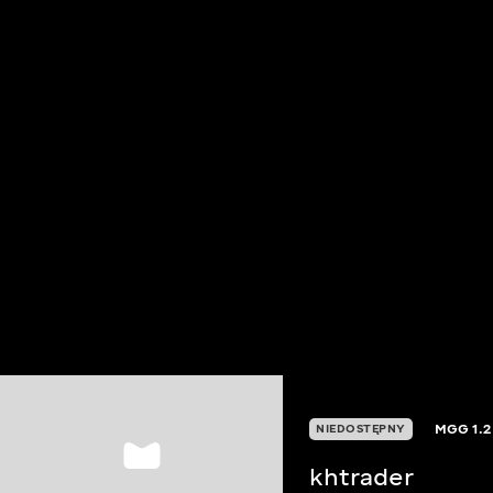
MGG
1.2
NIEDOSTĘPNY
khtrader