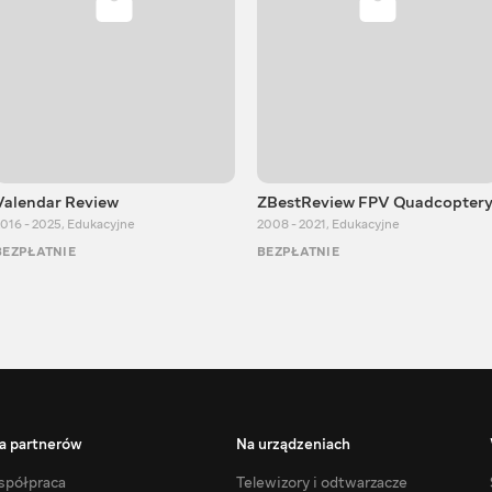
Valendar Review
ZBestReview FPV Quadcopter
016 - 2025
,
Edukacyjne
2008 - 2021
,
Edukacyjne
BEZPŁATNIE
BEZPŁATNIE
a partnerów
Na urządzeniach
półpraca
Telewizory i odtwarzacze