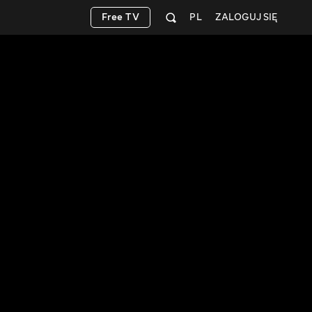
Free TV
PL
ZALOGUJ SIĘ