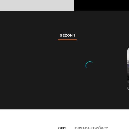
SEZON 1
OPIS
OBSADA I TWÓRCY