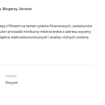
a
,
Blogerzy
,
Ukraina
epy z filmami na temat rynków finansowych, zwiastunów
autor prowadzi minikursy mistrzowskie z zakresu wyceny
lądów makroekonomicznych i analizy różnych rynków,
DŹWIĘK
Rosyjski