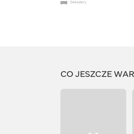
Dekodery
CO JESZCZE WA