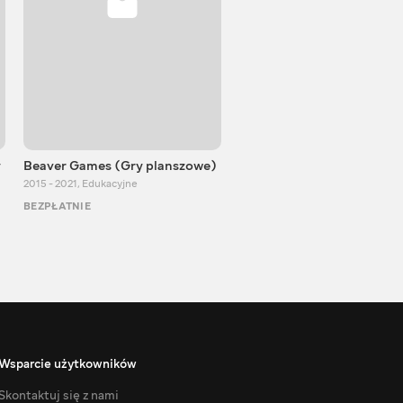
y
Beaver Games (Gry planszowe)
Od Zaika z Chin
2015 - 2021
,
Edukacyjne
2011 - 2025
,
Edukacyjne
BEZPŁATNIE
BEZPŁATNIE
Wsparcie użytkowników
Skontaktuj się z nami