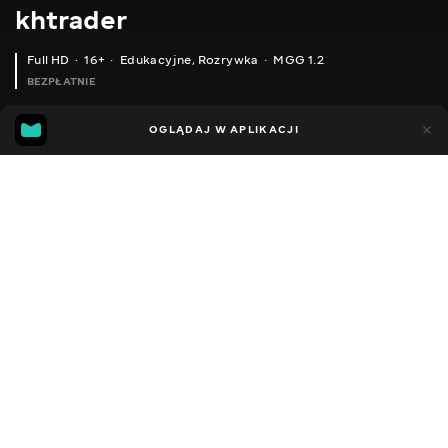
khtrader
Full HD
16+
Edukacyjne
,
Rozrywka
MGG 1.2
BEZPŁATNIE
MGG
43
87
OGLĄDAJ W APLIKACJI
1.2
Dodano do ulubionych
UDOSTĘPNIJ
Sezon 1
Facebook
Kopiuj link
ODCINEK 198
ODCINEK 199
2011 - 2022
,
Ukraina
Edukacyjne
,
Rozrywka
,
Blogerzy
DŹWIĘK