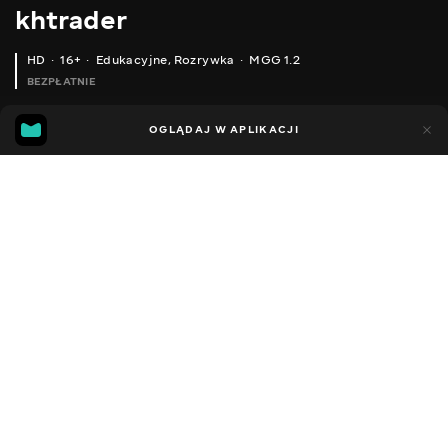
khtrader
HD
16+
Edukacyjne
,
Rozrywka
MGG 1.2
BEZPŁATNIE
MGG
43
87
OGLĄDAJ W APLIKACJI
1.2
Dodano do ulubionych
UDOSTĘPNIJ
Sezon 1
Facebook
Kopiuj link
ODCINEK 114
ODCINEK 115
2011 - 2022
,
Ukraina
Edukacyjne
,
Rozrywka
,
Blogerzy
DŹWIĘK