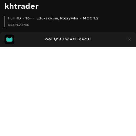
khtrader
Full HD
16+
Edukacyjne
,
Rozrywka
MGG 1.2
BEZPŁATNIE
MGG
43
87
OGLĄDAJ W APLIKACJI
1.2
Dodano do ulubionych
UDOSTĘPNIJ
Sezon 1
Facebook
Kopiuj link
ODCINEK 138
ODCINEK 139
2011 - 2022
,
Ukraina
Edukacyjne
,
Rozrywka
,
Blogerzy
DŹWIĘK