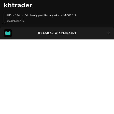
khtrader
HD
16+
Edukacyjne
,
Rozrywka
MGG 1.2
BEZPŁATNIE
MGG
43
87
OGLĄDAJ W APLIKACJI
1.2
Dodano do ulubionych
UDOSTĘPNIJ
Sezon 1
Facebook
Kopiuj link
ODCINEK 153
ODCINEK 154
2011 - 2022
,
Ukraina
Edukacyjne
,
Rozrywka
,
Blogerzy
DŹWIĘK