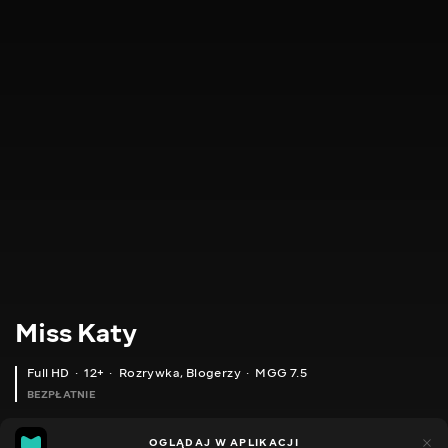
Miss Katy
Full HD
12+
Rozrywka
,
Blogerzy
MGG 7.5
BEZPŁATNIE
MGG
2tys.
OGLĄDAJ W APLIKACJI
510