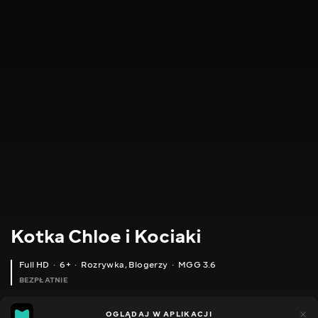
Kotka Chloe i Kociaki
Full HD
6+
Rozrywka
,
Blogerzy
MGG 3.6
BEZPŁATNIE
MGG
202
OGLĄDAJ W APLIKACJI
95