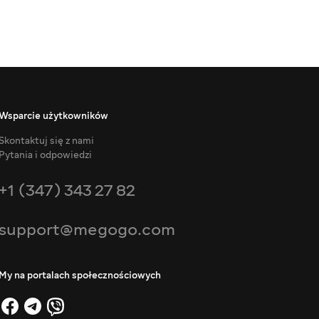
Wsparcie użytkowników
Skontaktuj się z nami
Pytania i odpowiedzi
+1 (347) 343 27 82
support@megogo.com
My na portalach społecznościowych