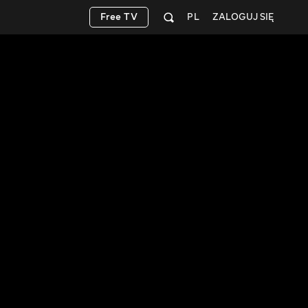
Free TV
PL
ZALOGUJ SIĘ