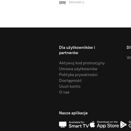
Dekodery
Dla użytkowników i
Dl
partnerów
Ws
Aktywuj kod promocyjny
Umowa użytkownika
Polityka prywatności
Dostępność
Usuń konto
O nas
Nasze aplikacje