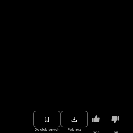
Do ulubionych
Pobierz
202
95