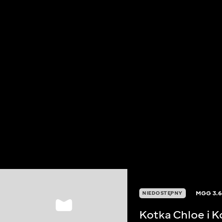
MGG
3.
NIEDOSTĘPNY
Kotka Chloe i K