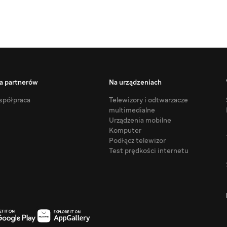
a partnerów
Na urządzeniach
półpraca
Telewizory i odtwarzacze
multimedialne
Urządzenia mobilne
Komputer
Podłącz telewizor
Test prędkości internetu