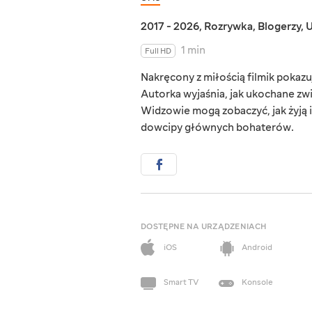
2017 - 2026
,
Rozrywka
,
Blogerzy
,
U
1 min
Full HD
Nakręcony z miłością filmik pokazuje
Autorka wyjaśnia, jak ukochane zwi
Widzowie mogą zobaczyć, jak żyją i
dowcipy głównych bohaterów.
DOSTĘPNE NA URZĄDZENIACH
iOS
Android
Smart TV
Konsole